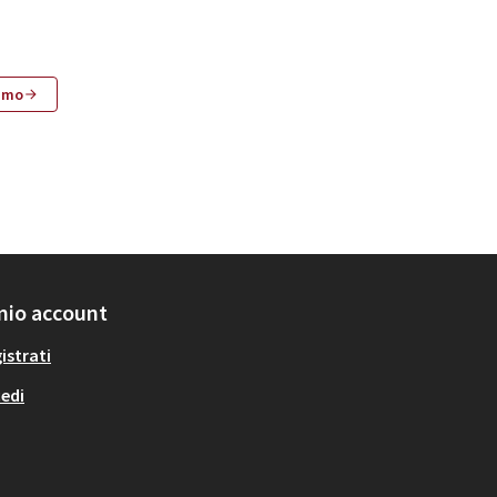
imo
 mio account
istrati
edi