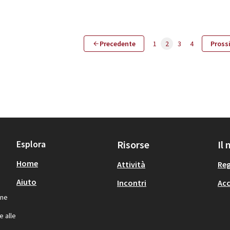
Precedente
1
2
3
4
Pross
Esplora
Risorse
Il
Home
Attività
Reg
Aiuto
Incontri
Acc
one
,
e alle