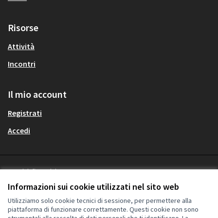
Risorse
Attività
Incontri
Il mio account
Registrati
Accedi
Termini di servizio
Italiano
Privacy
Choose language
Scegli la lingua
Informazioni sui cookie utilizzati nel sito web
Impostazioni dei cookie
Utilizziamo solo cookie tecnici di sessione, per permettere alla
piattaforma di funzionare correttamente. Questi cookie non sono