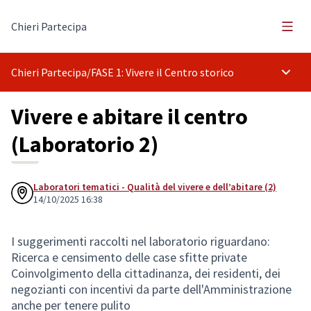
Menù 
Chieri Partecipa
Chieri Partecipa
/
FASE 1: Vivere il Centro storico
Menù p
Vivere e abitare il centro
(Laboratorio 2)
Laboratori tematici - Qualità del vivere e dell’abitare (2)
14/10/2025 16:38
I suggerimenti raccolti nel laboratorio riguardano:
Ricerca e censimento delle case sfitte private
Coinvolgimento della cittadinanza, dei residenti, dei
negozianti con incentivi da parte dell'Amministrazione
anche per tenere pulito