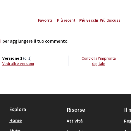
Favoriti
Più recenti
Più vecchi
Più discussi
i
per aggiungere il tuo commento.
Versione 1
(di 1)
Controlla l'impronta
vedi altre versioni
digitale
Esplora
Risorse
Il
Home
Attività
Reg
Aiuto