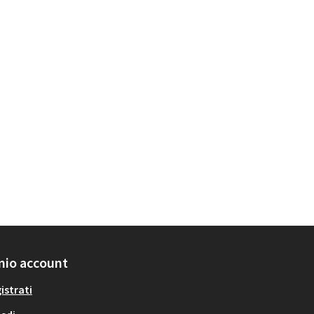
 mio account
istrati