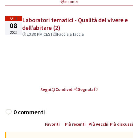
incontri
OTT
Laboratori tematici - Qualità del vivere e
08
dell’abitare (2)
2025
20:30 PM CEST
Faccia a faccia
Condividi
Segnala
Segui
0 commenti
Favoriti
Più recenti
Più vecchi
Più discussi