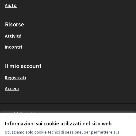
Aiuto
Risorse
Attività
Incontri
Il mio account
Registrati
Accedi
Termini di servizio
Italiano
Privacy
Choose language
Scegli la lingua
Informazioni sui cookie utilizzati nel sito web
Impostazioni dei cookie
Utilizziamo solo cookie tecnici di sessione, per permettere alla