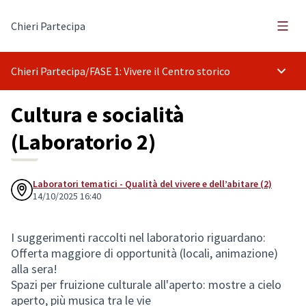
Menù 
Chieri Partecipa
Chieri Partecipa
/
FASE 1: Vivere il Centro storico
Menù p
Cultura e socialità
(Laboratorio 2)
Laboratori tematici - Qualità del vivere e dell’abitare (2)
14/10/2025 16:40
I suggerimenti raccolti nel laboratorio riguardano:
Offerta maggiore di opportunità (locali, animazione)
alla sera!
Spazi per fruizione culturale all'aperto: mostre a cielo
aperto, più musica tra le vie