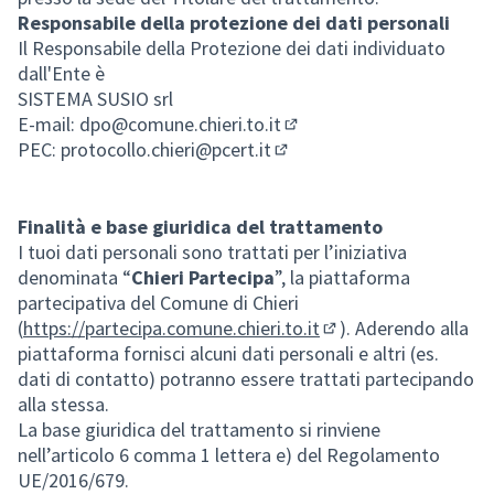
Responsabile della protezione dei dati personali
Il Responsabile della Protezione dei dati individuato
dall'Ente è
SISTEMA SUSIO srl
E-mail:
dpo@comune.chieri.to.it
(Si apre in una nuova sch
PEC:
protocollo.chieri@pcert.it
(Si apre in una nuova sched
Finalità e base giuridica del trattamento
I tuoi dati personali sono trattati per l’iniziativa
denominata “
Chieri Partecipa
”, la piattaforma
partecipativa del Comune di Chieri
(
https://partecipa.comune.chieri.to.it
). Aderendo alla
(Si apre in una nuova
piattaforma fornisci alcuni dati personali e altri (es.
dati di contatto) potranno essere trattati partecipando
alla stessa.
La base giuridica del trattamento si rinviene
nell’articolo 6 comma 1 lettera e) del Regolamento
UE/2016/679.