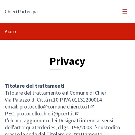
Menù 
Chieri Partecipa
Aiuto
Privacy
Titolare dei trattamenti
Titolare del trattamento è il Comune di Chieri
Via Palazzo di Città n.10 P.IVA 01131200014
email:
protocollo@comune.chieri.to.it
(Si apre in una nuov
PEC:
protocollo.chieri@pcert.it
(Si apre in una nuova sched
L'elenco aggiornato dei Designati interni ai sensi
dell'art.2 quaterdecies, d.lgs. 196/2003. è custodito
presso la sede del Titolare del trattamento.