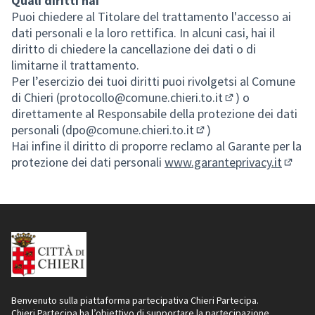
Quali diritti hai
Puoi chiedere al Titolare del trattamento l'accesso ai
dati personali e la loro rettifica. In alcuni casi, hai il
diritto di chiedere la cancellazione dei dati o di
limitarne il trattamento.
Per l’esercizio dei tuoi diritti puoi rivolgetsi al Comune
di Chieri (
protocollo@comune.chieri.to.it
) o
(Si apre in una n
direttamente al Responsabile della protezione dei dati
personali (
dpo@comune.chieri.to.it
)
(Si apre in una nuova s
Hai infine il diritto di proporre reclamo al Garante per la
protezione dei dati personali
www.garanteprivacy.it
(Si ap
Benvenuto sulla piattaforma partecipativa Chieri Partecipa.
Chieri Partecipa ha l’obiettivo di supportare la partecipazione