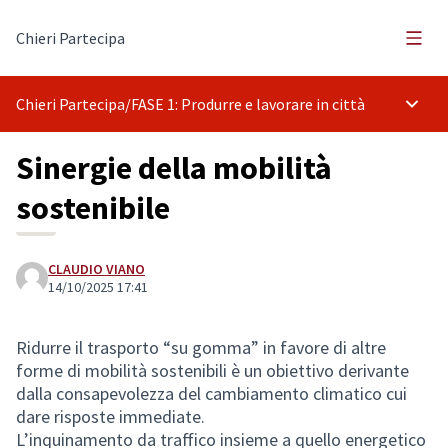
Menù 
Chieri Partecipa
Chieri Partecipa
/
FASE 1: Produrre e lavorare in città
Menù p
Sinergie della mobilità
sostenibile
CLAUDIO VIANO
14/10/2025 17:41
Ridurre il trasporto “su gomma” in favore di altre
forme di mobilità sostenibili è un obiettivo derivante
dalla consapevolezza del cambiamento climatico cui
dare risposte immediate.
L’inquinamento da traffico insieme a quello energetico