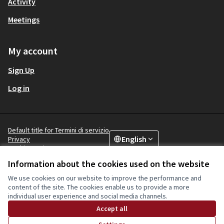
Activity
Meetings
My account
Sign Up
Log in
Default title for Termini di servizio
English
Privacy
Choose language
Scegli la ling
Cookie settings
Information about the cookies used on the website
We use cookies on our website to improve the performance and
Creative Co
(External lin
content of the site. The cookies enable us to provide a more
(External link)
individual user experience and social media channels.
Website made with
free software
.
(External link)
Accept all