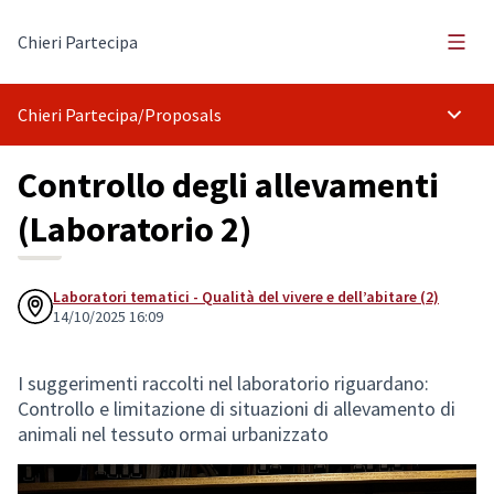
Main
Chieri Partecipa
Chieri Partecipa
/
Proposals
Main 
Controllo degli allevamenti
(Laboratorio 2)
Laboratori tematici - Qualità del vivere e dell’abitare (2)
14/10/2025 16:09
I suggerimenti raccolti nel laboratorio riguardano:
Controllo e limitazione di situazioni di allevamento di
animali nel tessuto ormai urbanizzato