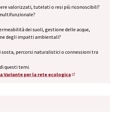
e valorizzati, tutelati o resi più riconoscibili?
 multifunzionale?
meabilità dei suoli, gestione delle acque,
ione degli impatti ambientali?
i sosta, percorsi naturalistici o connessioni tra
di questi temi.
la Variante per la rete ecologica
(Opens in new tab)