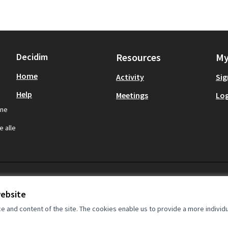
Decidim
Resources
My
Home
Activity
Sig
Help
Meetings
Log
one
,
e alle
website
and content of the site. The cookies enable us to provide a more individ