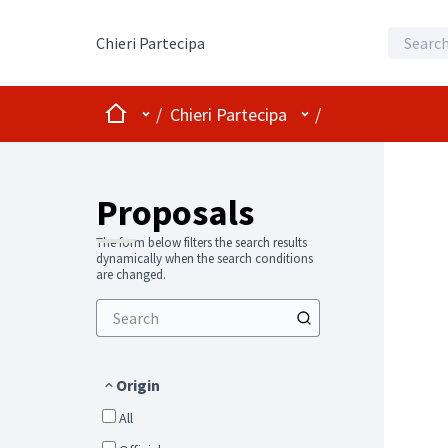
Chieri Partecipa
Home
Main menu
User menu
/
Chieri Partecipa
/
Proposals
The form below filters the search results
dynamically when the search conditions
are changed.
Origin
All