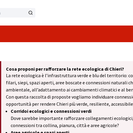
Cosa proponi per rafforzare la rete ecologica di Chieri?
La rete ecologica è l’infrastruttura verde e blu del territorio: co
filari, siepi, spazi aperti, aree boscate e connessioni naturali c
ambientale, all’adattamento ai cambiamenti climatici e al be
Con questa raccolta di proposte vogliamo individuare connession
opportunità per rendere Chieri più verde, resiliente, accessibile
Corridoi ecologici e connessioni verdi
Dove sarebbe importante rafforzare collegamenti ecologici, cu
connessioni tra collina, pianura, città e aree agricole?
Aree agricole e spazi aperti