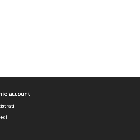
 mio account
istrati
edi