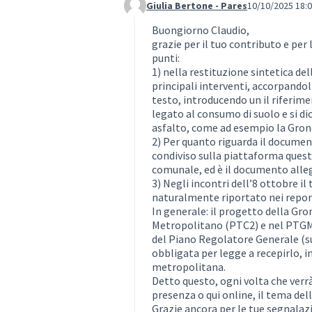
Giulia Bertone - Pares
10/10/2025 18:
Commento 4
Buongiorno Claudio,
grazie per il tuo contributo e per 
punti:
1) nella restituzione sintetica de
principali interventi, accorpandol
testo, introducendo un il riferimen
legato al consumo di suolo e si d
asfalto, come ad esempio la Gron
2) Per quanto riguarda il docume
condiviso sulla piattaforma quest
comunale, ed è il documento allega
3) Negli incontri dell’8 ottobre i
naturalmente riportato nei report
In generale: il progetto della Gro
Metropolitano (PTC2) e nel PTGM 
del Piano Regolatore Generale (su
obbligata per legge a recepirlo, 
metropolitana.
Detto questo, ogni volta che verrà
presenza o qui online, il tema de
Grazie ancora per le tue segnalaz