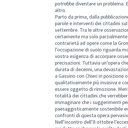
potrebbe diventare un problema. E
altro.
Parto da prima, dalla pubblicazione
parole e interventi dei cittadini su
settembre. Tra le altre osservazion
certamente ma solo parzialmente i
contrarietà ad opere come la Gron
l’occupazione di suolo riguarda mol
vostra esigenza di accorpare osser
precisazioni. Tuttavia un’opera ch
durata di decenni, una devastazio
a Gassino con Chieri in posizione 
qualitativamente più invasiva e co
essere oggetto di rimozione. Meri
totalità dei cittadini che verrebbe
immaginare che i suggerimenti pe
paesaggisticamente sostenibile en
confronti di questa opera pervasiv
Nell’incontro dell’8 ottobre l’ecces