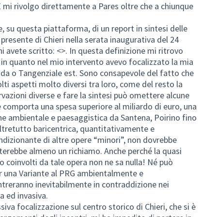
 mi rivolgo direttamente a Pares oltre che a chiunque
, su questa piattaforma, di un report in sintesi delle
l presente di Chieri nella serata inaugurativa del 24
i avete scritto: <>. In questa definizione mi ritrovo
n quanto nel mio intervento avevo focalizzato la mia
da o Tangenziale est. Sono consapevole del fatto che
ti aspetti molto diversi tra loro, come del resto la
vazioni diverse e fare la sintesi può omettere alcune
e comporta una spesa superiore al miliardo di euro, una
ne ambientale e paesaggistica da Santena, Poirino fino
oltretutto baricentrica, quantitativamente e
ndizionante di altre opere “minori”, non dovrebbe
terebbe almeno un richiamo. Anche perché la quasi
ro coinvolti da tale opera non ne sa nulla! Né può
r una Variante al PRG ambientalmente e
treranno inevitabilmente in contraddizione nei
a ed invasiva.
siva focalizzazione sul centro storico di Chieri, che si è