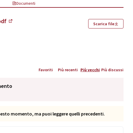
Documenti
pdf
Scarica file
(Si apre in una nuova scheda)
Favoriti
Più recenti
Più vecchi
Più discussi
mento
questo momento, ma puoi leggere quelli precedenti.