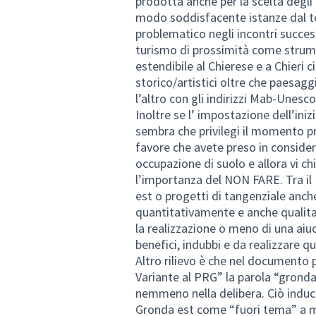
prodotta anche per la scelta degli
modo soddisfacente istanze dal terr
problematico negli incontri success
turismo di prossimità come strume
estendibile al Chierese e a Chieri ci
storico/artistici oltre che paesaggi
l’altro con gli indirizzi Mab-Unesco
Inoltre se l’ impostazione dell’iniz
sembra che privilegi il momento pr
favore che avete preso in conside
occupazione di suolo e allora vi ch
l’importanza del NON FARE. Tra il
est o progetti di tangenziale anche
quantitativamente e anche qualit
la realizzazione o meno di una aiuol
benefici, indubbi e da realizzare qu
Altro rilievo è che nel documento p
Variante al PRG” la parola “gronda
nemmeno nella delibera. Ciò induce 
Gronda est come “fuori tema” a me