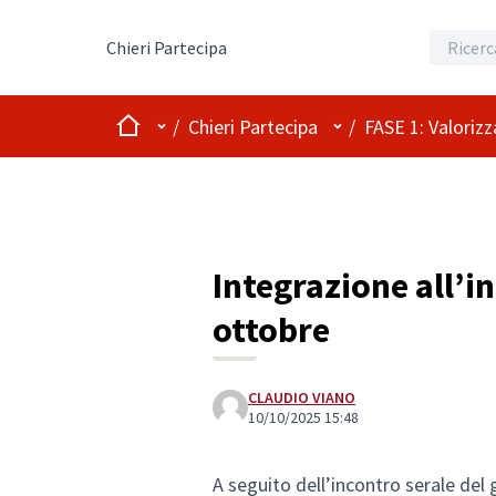
Chieri Partecipa
Home
Menù principale
Menù utente
/
Chieri Partecipa
/
FASE 1: Valoriz
Integrazione all’i
ottobre
CLAUDIO VIANO
10/10/2025 15:48
A seguito dell’incontro serale del