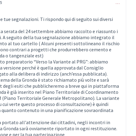
05
…
le tue segnalazioni. Ti rispondo qui di seguito sui diversi
lla serata del 24 settembre abbiamo raccolto e riassunto i
i. A seguito della tua segnalazione abbiamo integrato il
to al tuo cartello ( Alcuni presenti sottolineano il rischio
icono contrari a progetti che produrrebbero cemento e
da o tangenziale est)
nto preparatorio “Verso la Variante al PRG”: abbiamo
a versione perché è quella approvata dal Consiglio
to alla delibera di indirizzo (anch’essa pubblicata).
l tema della Gronda è stato richiamato più volte e sarà
 degli esiti che pubblicheremo a breve qui in piattaforma
nda è già inserito nel Piano Territoriale di Coordinamento
(Piano Territoriale Generale Metropolitano). La variante
 cui verte questo processo di consultazione) è quindi
in quanto contenuto in una pianificazione sovraordinata
 portato all'attenzione dai cittadini, negli incontri in
lla Gronda sarà ovviamente riportato in ogni restituzione.
ione e per la tua partecipazione