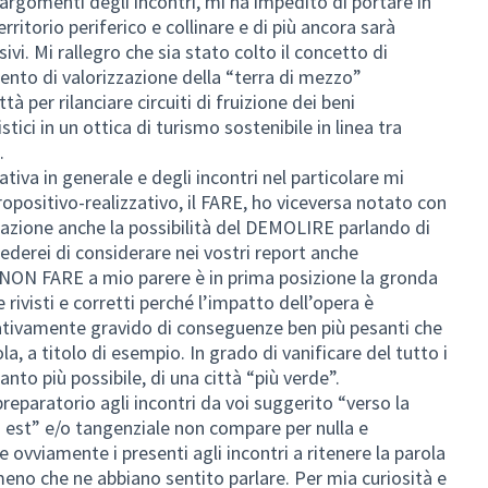
 argomenti degli incontri, mi ha impedito di portare in
itorio periferico e collinare e di più ancora sarà
ivi. Mi rallegro che sia stato colto il concetto di
nto di valorizzazione della “terra di mezzo”
ttà per rilanciare circuiti di fruizione dei beni
stici in un ottica di turismo sostenibile in linea tra
.
iativa in generale e degli incontri nel particolare mi
opositivo-realizzativo, il FARE, ho viceversa notato con
razione anche la possibilità del DEMOLIRE parlando di
iederei di considerare nei vostri report anche
 NON FARE a mio parere è in prima posizione la gronda
 rivisti e corretti perché l’impatto dell’opera è
ativamente gravido di conseguenze ben più pesanti che
a, a titolo di esempio. In grado di vanificare del tutto i
anto più possibile, di una città “più verde”.
reparatorio agli incontri da voi suggerito “verso la
 est” e/o tangenziale non compare per nulla e
ovviamente i presenti agli incontri a ritenere la parola
no che ne abbiano sentito parlare. Per mia curiosità e