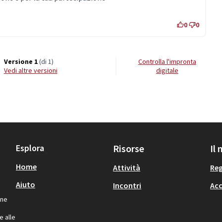
0
0
Versione 1
(di 1)
Controlla l'impronta
vedi altre versioni
digitale
Esplora
Risorse
Il
Home
Attività
Reg
Aiuto
Incontri
Acc
one
,
e alle