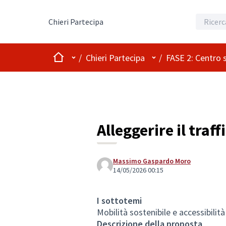
Chieri Partecipa
Home
Menù principale
Menù utente
/
Chieri Partecipa
/
FASE 2: Centro 
Alleggerire il traf
Massimo Gaspardo Moro
14/05/2026 00:15
I sottotemi
Mobilità sostenibile e accessibilità
Descrizione della proposta