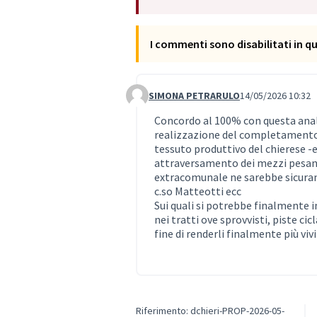
I commenti sono disabilitati in 
SIMONA PETRARULO
14/05/2026 10:32
Commento 9
Concordo al 100% con questa analisi
realizzazione del completamento 
tessuto produttivo del chierese -e 
attraversamento dei mezzi pesanti
extracomunale ne sarebbe sicurame
c.so Matteotti ecc
Sui quali si potrebbe finalmente
nei tratti ove sprovvisti, piste cic
fine di renderli finalmente più viv
Riferimento: dchieri-PROP-2026-05-