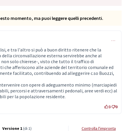
questo momento, ma puoi leggere quelli precedenti.
…
, e tra l'altro si può a buon diritto ritenere che la
della circonvallazione esterna servirebbe anche al
non solo chierese-, visto che tutto il traffico di
 che afferiscono alle aziende del territorio comunale ed
nte facilitato, contribuendo ad alleggerire c.so Buozzi,
 intervenire con opere di adeguamento minimo (marciapiedi
labili, percorsi e attraversamenti pedonali, aree verdi ecc) al
ibili per la popolazione residente.
3
0
Versione 1
(di 1)
Controlla l'impronta