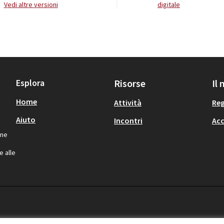
vedi altre versioni
digitale
Esplora
Risorse
Il
Home
Attività
Reg
Aiuto
Incontri
Acc
one
,
e alle