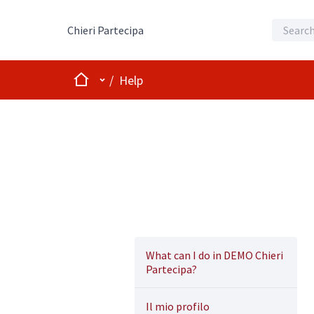
Chieri Partecipa
Home
Main menu
/
Help
What can I do in DEMO Chieri
Partecipa?
Il mio profilo