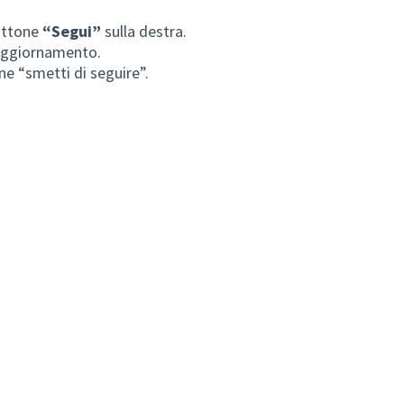
ottone
“Segui”
sulla destra.
n aggiornamento.
ne “smetti di seguire”.