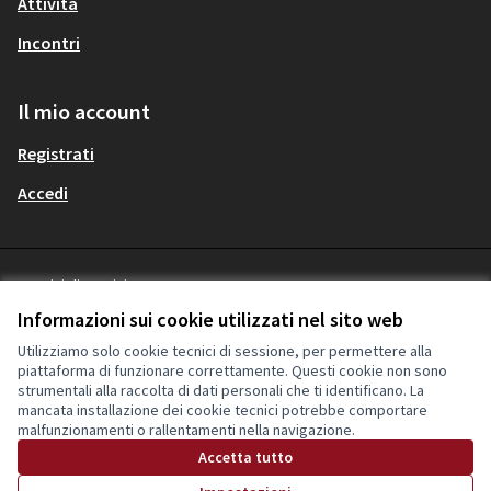
Attività
Incontri
Il mio account
Registrati
Accedi
Termini di servizio
Italiano
Privacy
Choose language
Scegli la lingua
Informazioni sui cookie utilizzati nel sito web
Impostazioni dei cookie
Utilizziamo solo cookie tecnici di sessione, per permettere alla
piattaforma di funzionare correttamente. Questi cookie non sono
strumentali alla raccolta di dati personali che ti identificano. La
Licenza Cre
(Collegamen
mancata installazione dei cookie tecnici potrebbe comportare
(Collegamento esterno)
malfunzionamenti o rallentamenti nella navigazione.
Sito web creato con
software libero
.
(Collegamento esterno)
Accetta tutto