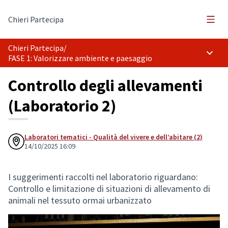
Menù 
Chieri Partecipa
Chieri Partecipa
/
Menù p
FASE 1: Valorizzare ambiente e paesaggio
Controllo degli allevamenti
(Laboratorio 2)
Laboratori tematici - Qualità del vivere e dell’abitare (2)
14/10/2025 16:09
I suggerimenti raccolti nel laboratorio riguardano:
Controllo e limitazione di situazioni di allevamento di
animali nel tessuto ormai urbanizzato