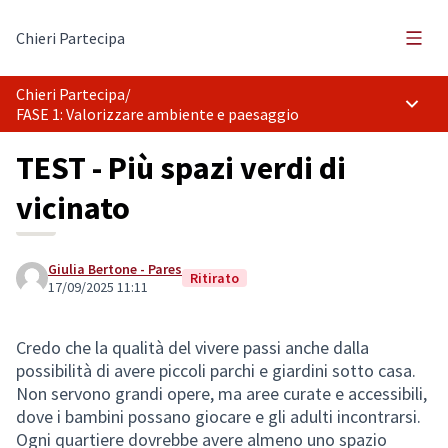
Menù 
Chieri Partecipa
Chieri Partecipa
/
Menù p
FASE 1: Valorizzare ambiente e paesaggio
TEST - Più spazi verdi di
vicinato
Giulia Bertone - Pares
Ritirato
17/09/2025 11:11
Credo che la qualità del vivere passi anche dalla
possibilità di avere piccoli parchi e giardini sotto casa.
Non servono grandi opere, ma aree curate e accessibili,
dove i bambini possano giocare e gli adulti incontrarsi.
Ogni quartiere dovrebbe avere almeno uno spazio