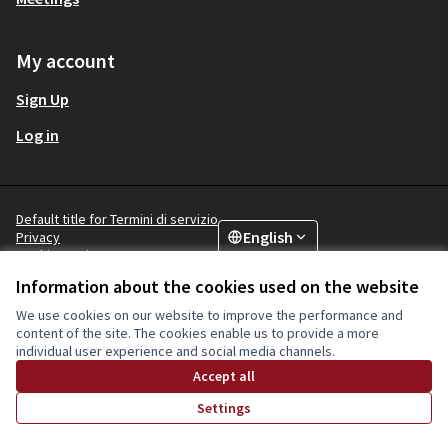
My account
Sign Up
Log in
Default title for Termini di servizio
English
Privacy
Choose language
Scegli la ling
Cookie settings
Information about the cookies used on the website
We use cookies on our website to improve the performance and
Creative Co
(External lin
content of the site. The cookies enable us to provide a more
(External link)
individual user experience and social media channels.
Website made with
free software
.
(External link)
Accept all
Settings
Home
Search
Activity
Log in