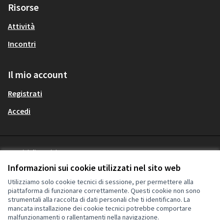
Risorse
Attività
Incontri
Il mio account
Registrati
Accedi
Termini di servizio
Italiano
Privacy
Choose language
Scegli la lingua
Informazioni sui cookie utilizzati nel sito web
Impostazioni dei cookie
Utilizziamo solo cookie tecnici di sessione, per permettere alla
piattaforma di funzionare correttamente. Questi cookie non sono
strumentali alla raccolta di dati personali che ti identificano. La
Licenza Cre
(Collegamen
mancata installazione dei cookie tecnici potrebbe comportare
(Collegamento esterno)
malfunzionamenti o rallentamenti nella navigazione.
Sito web creato con
software libero
.